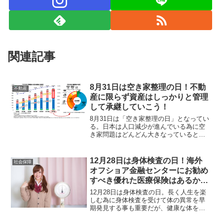
関連記事
8月31日は空き家整理の日！不動
不動産
産に限らず資産はしっかりと管理
して承継していこう！
8月31日は「空き家整理の日」となってい
る。日本は人口減少が進んでいる為に空
き家問題はどんどん大きなっていると思
う。空き家・不動産に限らず、資産をし
っかりと管理して、資産価値を上げて資
産を承継していくべきと感じる。
12月28日は身体検査の日！海外
社会保障
オフショア金融センターにお勧め
すべき優れた医療保険はあるか否
か？
12月28日は身体検査の日。長く人生を楽
しむ為に身体検査を受けて体の異常を早
期発見する事も重要だが、健康な体を維
持する為の予防医療を考えた方が良い。