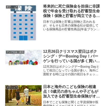
もしもの為に医療保険を探す人もいると
思うが、海外のオフショア金融センター
将来的に死亡保険金を担保に非課
オフショア
に最適な商品はあるだろうか？
税で年金を受け取れる貯蓄型生命
保険！保険と貯蓄が両立できる香
港CTF Life社(FTLife)のOn Your
日本では保険と貯蓄は別物と言われる
Mind！
が、そもそも日本の保険会社が提供して
いる保険商品や貯蓄性商品(年金プラン
etc)でお勧めできるものはない。一方、香
港などでは保険と貯蓄が両立でき、死亡
保障(保険証券)を担保に非課税で年金を受
け取れる商品も存在する！
12月26日クリスマス翌日はボク
アジア社会・経済
シング・デーBoxing Day！バー
ゲンを行っている国が多く買い物
するには狙い目⁉
12月26日はボクシングデーBoxing Dayと
して祝日になっている国が多い。海外に
渡航する時にはその国の祝日をチェック
しておいた方が良いが、ボクシングデー
はバーゲンを行っている国が多く、買い
物目的の人にとっては狙い目かもしれな
日本と海外のこども保険の相違
オフショア
い。
点！0歳児の赤ちゃんや子どもが
加入できる貯蓄型生命保険がオフ
ショアにはあり学資保険としても
日本でこども保険と聞くと学資保険や医
活用可能！
療保険をイメージする人がほとんどだ