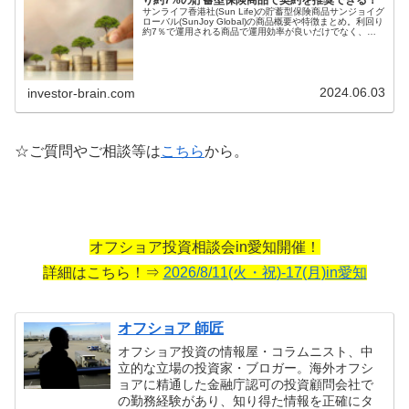
サンライフ香港社(Sun Life)の貯蓄型保険商品サンジョイグ
ローバル(SunJoy Global)の商品概要や特徴まとめ。利回り
約7％で運用される商品で運用効率が良いだけでなく、契
約者や被保険者の変更や証券分割が可能なので資産承継に
も適した商品と言える。
2024.06.03
investor-brain.com
☆ご質問やご相談等は
こちら
から。
オフショア投資相談会in愛知開催！
詳細はこちら！⇒
2026/8/11(火・祝)-17(月)in愛知
オフショア 師匠
オフショア投資の情報屋・コラムニスト、中
立的な立場の投資家・ブロガー。海外オフシ
ョアに精通した金融庁認可の投資顧問会社で
の勤務経験があり、知り得た情報を正確にタ