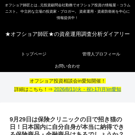
オフショア師匠とは...元投資顧問会社勤務でオフショア投資の情報屋・コラム
ニスト。 中立的な立場の投資家・ブロガー。 資産運用・資産防衛術を中心に
情報提供中！
★オフショア師匠★の資産運用調査分析ダイアリー
トップページ
管理人プロフィール
お問い合わせ
オフショア投資相談会in愛知開催！
詳細はこちら！⇒
2026/8/11(火・祝)-17(月)in愛知
9月29日は保険クリニックの日で招き猫の
日！日本国内に自分自身が本当に納得でき
る保険商品・金融商品はあるでしょうか？