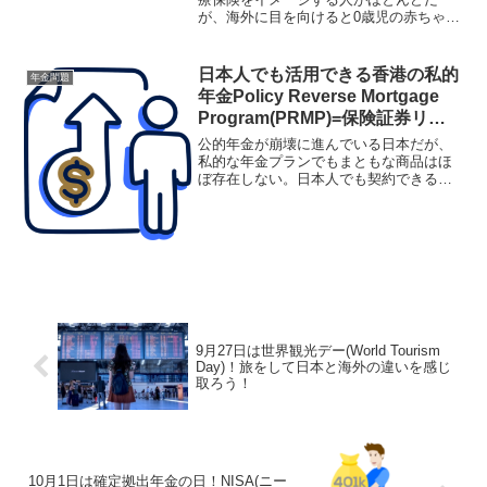
が、海外に目を向けると0歳児の赤ちゃん
を被保険者にして加入できる生命保険が
あったりする。一部引き出しが可能であ
り、学資保険としても活用できるので汎
日本人でも活用できる香港の私的
年金問題
用性もとても広い。
年金Policy Reverse Mortgage
Program(PRMP)=保険証券リバ
ーズモーゲージプログラムとは？
公的年金が崩壊に進んでいる日本だが、
私的な年金プランでもまともな商品はほ
ぼ存在しない。日本人でも契約できる海
外の私的年金を活用すべきだが、香港に
は生命保険の証券(死亡保障額)を担保に年
金を受け取れるスキームあり！この方法
で受け取る年金は非課税だ！
9月27日は世界観光デー(World Tourism
Day)！旅をして日本と海外の違いを感じ
取ろう！
10月1日は確定拠出年金の日！NISA(ニー