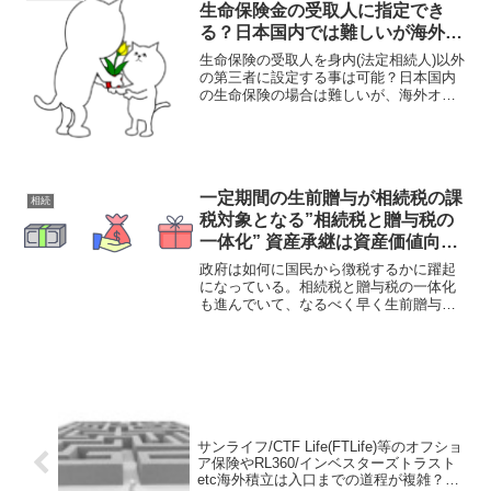
りの金融教育となる。
生命保険金の受取人に指定でき
る？日本国内では難しいが海外オ
フショアでは一般的に設定可能！
生命保険の受取人を身内(法定相続人)以外
の第三者に設定する事は可能？日本国内
の生命保険の場合は難しいが、海外オフ
ショアの生命保険では基本的に契約者(オ
ーナー)が受取人を自由に設定できる。利
回りや商品特性のどちらを見ても海外の
保険商品は優れていると言える。
一定期間の生前贈与が相続税の課
相続
税対象となる”相続税と贈与税の
一体化” 資産承継は資産価値向上
も含めて急いで検討すべき状況と
政府は如何に国民から徴税するかに躍起
言える！
になっている。相続税と贈与税の一体化
も進んでいて、なるべく早く生前贈与や
資産承継を検討すべきだが、資産価値が
上がる方法で対処しなければ意味がな
い。日本国内の保険商品・金融商品では
答えが見つからない事だろう。
サンライフ/CTF Life(FTLife)等のオフショ
ア保険やRL360/インベスターズトラスト
etc海外積立は入口までの道程が複雑？契