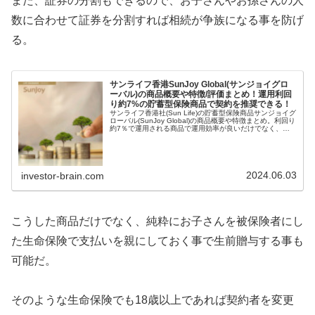
また、証券の分割もできるので、お子さんやお孫さんの人
数に合わせて証券を分割すれば相続が争族になる事を防げ
る。
サンライフ香港SunJoy Global(サンジョイグロ
ーバル)の商品概要や特徴/評価まとめ！運用利回
り約7%の貯蓄型保険商品で契約を推奨できる！
サンライフ香港社(Sun Life)の貯蓄型保険商品サンジョイグ
ローバル(SunJoy Global)の商品概要や特徴まとめ。利回り
約7％で運用される商品で運用効率が良いだけでなく、契
約者や被保険者の変更や証券分割が可能なので資産承継に
も適した商品と言える。
2024.06.03
investor-brain.com
こうした商品だけでなく、純粋にお子さんを被保険者にし
た生命保険で支払いを親にしておく事で生前贈与する事も
可能だ。
そのような生命保険でも18歳以上であれば契約者を変更