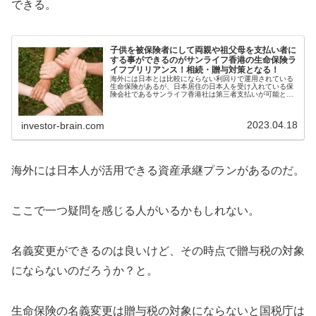
できる。
子供を被保険者にして両親や祖父母を支払い者に
する事ができるのがサンライフ香港の生命保険ラ
イフブリリアンス！相続・贈与対策となる！
海外には日本とは比較にならない利回りで運用されている
生命保険があるが、日本居住の日本人を受け入れている保
険会社であるサンライフ香港社は第三者支払いが可能とな
っているので、お子さんやお孫さんの為に両親や祖父母が
保険料を支払ってあげる事もできる。
2023.04.18
investor-brain.com
海外には日本人が活用できる資産承継プランがあるのだ。
ここで一つ疑問を感じる人がいるかもしれない。
名義変更ができるのは良いけど、その時点で贈与税の対象
にならないのだろうか？と。
生命保険の名義変更は贈与税の対象にならないと国税庁は