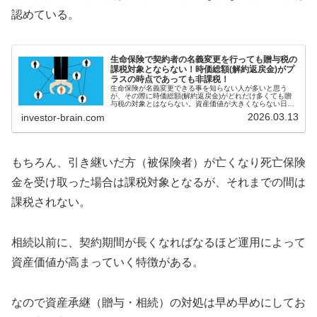
認めている。
生命保険で契約者の名義変更を行っても贈与税の
課税対象とならない！時価総額(解約返戻金)がプ
ラスの時点であっても非課税！
生命保険が名義変更できる事を知らない人が多いと思う
が、その際に時価総額(解約返戻金)がどれだけ多くても贈
与税の対象とはならない。資産価値が大きくならない日本
の生命保険ではメリットを感じないだろうが、海外オフシ
2026.03.13
investor-brain.com
ョアの保険の場合には大きな利点となってくる。
もちろん、引き継いだ方（被保険者）が亡くなり死亡保険
金を受け取った場合は課税対象となるが、それまでの間は
課税されない。
相続以前に、契約期間が長くなればなるほど運用によって
資産価値が高まっていく特徴がある。
なので資産承継（贈与・相続）の対処は早め早めにしてお