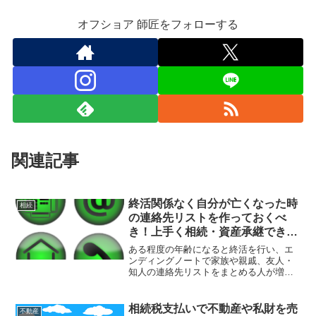
オフショア 師匠をフォローする
関連記事
終活関係なく自分が亡くなった時
相続
の連絡先リストを作っておくべ
き！上手く相続・資産承継できな
ければ遺族は困る！
ある程度の年齢になると終活を行い、エ
ンディングノートで家族や親戚、友人・
知人の連絡先リストをまとめる人が増え
た。若い人の場合、スマホで全て管理し
ている人が多いと思うが、死後にスマホ
の中身を見られたくなければ最低限必要
相続税支払いで不動産や私財を売
不動産