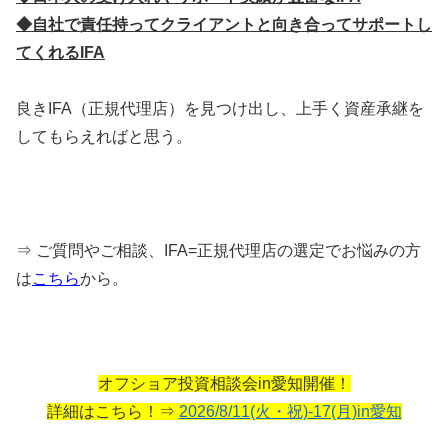
◆自社で責任持ってクライアントと向き合ってサポートし
てくれるIFA
良きIFA（正規代理店）を見つけ出し、上手く資産承継を
してもらえればと思う。
⇒ ご質問やご相談、IFA=正規代理店の選定でお悩みの方
は
こちら
から。
オフショア投資相談会in愛知開催！
詳細はこちら！⇒
2026/8/11(火・祝)-17(月)in愛知