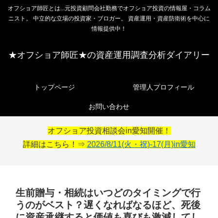
オフショア師匠とは...元投資顧問会社勤務でオフショア投資の情報屋・コラム
ニスト。 中立的な立場の投資家・ブロガー。 資産運用・資産防衛術を中心に
情報提供中！
★オフショア師匠★の資産運用調査分析ダイアリー
トップページ
管理人プロフィール
お問い合わせ
オフショア投資相談会in愛知開催！
詳細はこちら！⇒
2026/8/11(火・祝)-17(月)in愛知
生前贈与・相続はいつどのタイミングで行
うのがベスト？遅くなればなるほど、死後
に資産承継すると価値も喜びも激減してし