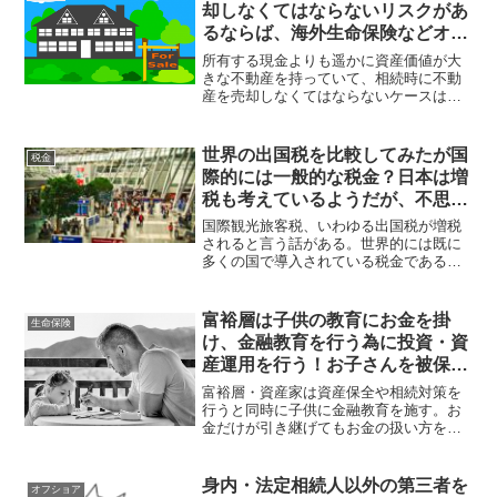
なリストは作成しておくべきだ。
却しなくてはならないリスクがあ
るならば、海外生命保険などオフ
ショア金融商品で対策すべし！
所有する現金よりも遥かに資産価値が大
きな不動産を持っていて、相続時に不動
産を売却しなくてはならないケースは多
い。そんな時に活用できるのが生命保険
だが、国内よりも海外の生命保険の方が
相続対策としてしっかりと効果を発揮し
世界の出国税を比較してみたが国
税金
てくれる。
際的には一般的な税金？日本は増
税も考えているようだが、不思議
な税目もある徴税大国！
国際観光旅客税、いわゆる出国税が増税
されると言う話がある。世界的には既に
多くの国で導入されている税金である
が、日本では海外移住する人に対しての
「国外転出時課税制度」も施行されてお
り、日本から出国する人から徴税したく
富裕層は子供の教育にお金を掛
生命保険
て仕方ないようだ。税金大国、日本！
け、金融教育を行う為に投資・資
産運用を行う！お子さんを被保険
者に生命保険を契約させる資産家
富裕層・資産家は資産保全や相続対策を
は多い！
行うと同時に子供に金融教育を施す。お
金だけが引き継げてもお金の扱い方を分
かっていなければ意味がない。子供を被
保険者にして海外の生命保険を契約して
その商品の説明をしていくだけでもかな
身内・法定相続人以外の第三者を
オフショア